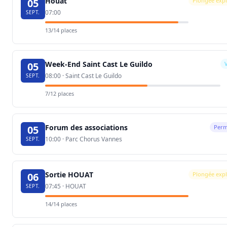
Houat
05
Plongée expl
07:00
SEPT.
13/14 places
Week-End Saint Cast Le Guildo
05
08:00 · Saint Cast Le Guildo
SEPT.
7/12 places
Forum des associations
05
Perm
10:00 · Parc Chorus Vannes
SEPT.
Sortie HOUAT
06
Plongée expl
07:45 · HOUAT
SEPT.
14/14 places