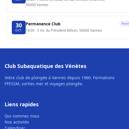
56000 Vannes
Permanence Club
30
Perm
18:00 · 5 Av. du Président Wilson, 56000 Vannes
OCT.
Club Subaquatique des Vénètes
Votre club de plongée à Vannes depuis 1960. Formations
FFESSM, sorties mer et voyages plongée.
Liens rapides
Qui sommes nous
Nos activités
Calendrier