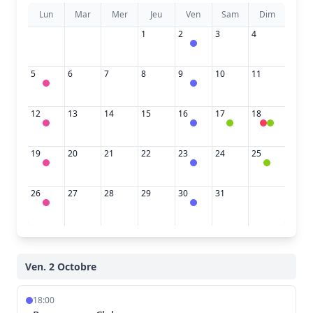
Lun
Mar
Mer
Jeu
Ven
Sam
Dim
1
2
3
4
5
6
7
8
9
10
11
12
13
14
15
16
17
18
19
20
21
22
23
24
25
26
27
28
29
30
31
Ven. 2 Octobre
18:00