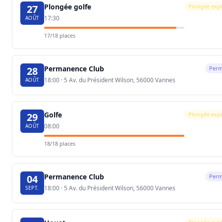
Plongée golfe
27
Plongée expl
17:30
AOÛT
17/18 places
Permanence Club
28
Perm
18:00 · 5 Av. du Président Wilson, 56000 Vannes
AOÛT
Golfe
29
Plongée expl
08:00
AOÛT
18/18 places
Permanence Club
04
Perm
18:00 · 5 Av. du Président Wilson, 56000 Vannes
SEPT.