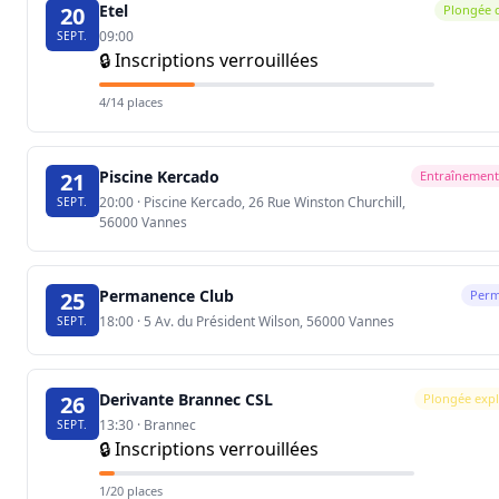
Etel
20
Plongée 
09:00
SEPT.
🔒 Inscriptions verrouillées
4/14 places
Piscine Kercado
21
Entraînement
20:00 · Piscine Kercado, 26 Rue Winston Churchill,
SEPT.
56000 Vannes
Permanence Club
25
Perm
18:00 · 5 Av. du Président Wilson, 56000 Vannes
SEPT.
Derivante Brannec CSL
26
Plongée expl
13:30 · Brannec
SEPT.
🔒 Inscriptions verrouillées
1/20 places