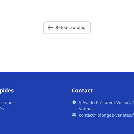
Retour au blog
apides
Contact
es nous
5 Av. du Président Wilson, 
és
Vannes
contact@plongee-venetes.f
6