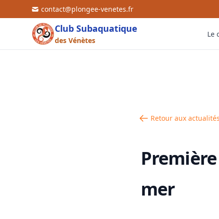
contact@plongee-venetes.fr
Club Subaquatique
Le 
des Vénètes
👥
📍
💰
🤝
Retour aux actualité
Première
mer