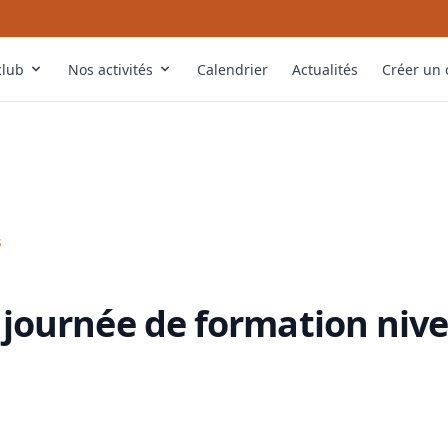
club
Nos activités
Calendrier
Actualités
Créer un
🤿
🔰
👨‍🏫
s
🎓
 journée de formation nive
🏊
🏊‍♂️
🫁
🏊‍♀️