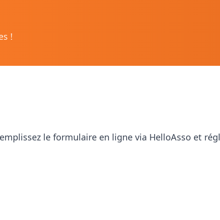
🫧
s !
🦀
mplissez le formulaire en ligne via HelloAsso et régl