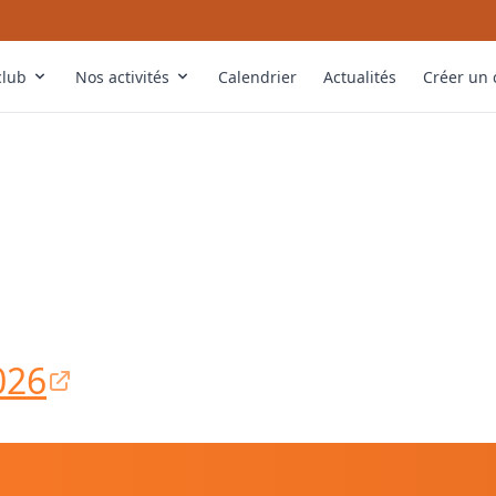
club
Nos activités
Calendrier
Actualités
Créer un
🤿
🔰
👨‍🏫
🎓
026
🏊
🏊‍♂️
🫁
🏊‍♀️