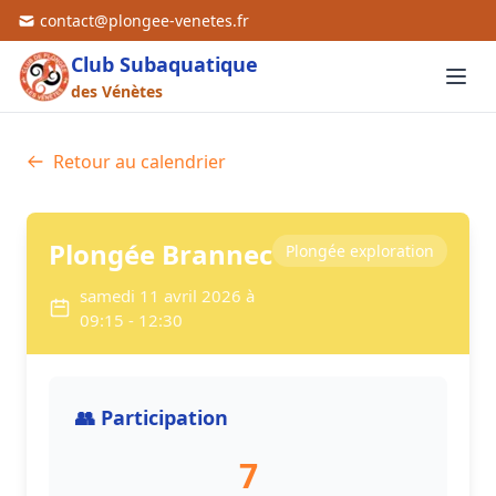
contact@plongee-venetes.fr
Club Subaquatique
des Vénètes
Retour au calendrier
Plongée Brannec
Plongée exploration
samedi 11 avril 2026 à
09:15 - 12:30
👥 Participation
7