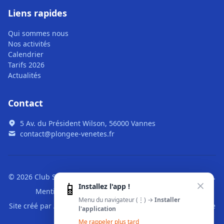
Liens rapides
Qui sommes nous
Nos activités
Calendrier
Tarifs 2026
Actualités
Contact
5 Av. du Président Wilson, 56000 Vannes
contact@plongee-venetes.fr
© 2026 Club Subaquatique des Vénètes. Tous droits réservés.
📱
Installez l'app !
Mentions légales
|
CGU
|
Confidentialité
Menu du navigateur (⋮) →
Installer
Site créé par
Alré Web
,
développeur web pour Vannes
,
voir le
l'application
projet
Me rappeler plus tard