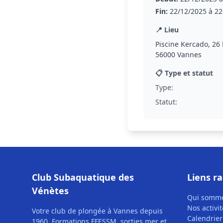
Fin:
22/12/2025 à 22
📍 Lieu
Piscine Kercado, 26
56000 Vannes
📋 Type et statut
Type:
Statut:
Club Subaquatique des
Liens r
Vénètes
Qui somm
Nos activit
Votre club de plongée à Vannes depuis
Calendrier
1960. Formations FFESSM, sorties mer et