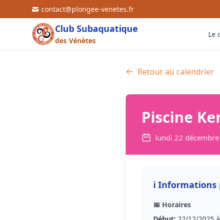
contact@plongee-venetes.fr
Club Subaquatique
Le 
des Vénètes
👥
Retour au calendrier
📍
💰
🤝
Piscine Ke
lundi 22 décembre
ℹ️ Informations
📅 Horaires
Début:
22/12/2025 à