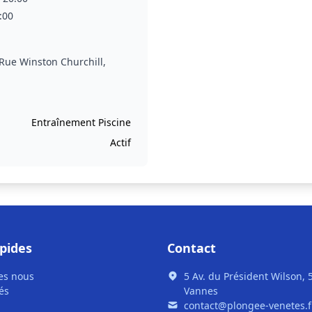
:00
🫧
🦀
 Rue Winston Churchill,
Entraînement Piscine
Actif
apides
Contact
es nous
5 Av. du Président Wilson, 
és
Vannes
contact@plongee-venetes.f