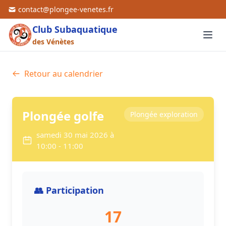
contact@plongee-venetes.fr
Club Subaquatique
des Vénètes
Retour au calendrier
Plongée golfe
Plongée exploration
samedi 30 mai 2026 à
10:00 - 11:00
👥 Participation
17