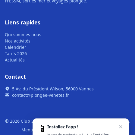
FFESSM, sorties mer et voyages plongée.
Liens rapides
Qui sommes nous
Nos activités
Calendrier
Tarifs 2026
Actualités
Contact
5 Av. du Président Wilson, 56000 Vannes
contact@plongee-venetes.fr
© 2026 Club Subaquatique des Vénètes. Tous droits réservés.
📱
Installez l'app !
Mentions légales
|
CGU
|
Confidentialité
Menu du navigateur (⋮) →
Installer