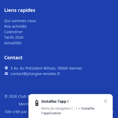
Liens rapides
Qui sommes nous
Nos activités
Calendrier
Tarifs 2026
Actualités
Contact
5 Av. du Président Wilson, 56000 Vannes
contact@plongee-venetes.fr
© 2026 Club Subaquatique des Vénètes. Tous droits réservés.
📱
Installez l'app !
Mentions légales
|
CGU
|
Confidentialité
Menu du navigateur (⋮) →
Installer
Site créé par
Alré Web
,
développeur web pour Vannes
,
voir le
l'application
projet