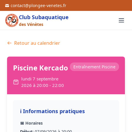
contact@plongee-venetes.fr
Club Subaquatique
des Vénètes
Retour au calendrier
Piscine Kercado
Entraînement Piscine
lundi 7 septembre
2026 à 20:00 - 22:00
ℹ️ Informations pratiques
📅 Horaires
Début:
07/09/2026 à 20:00