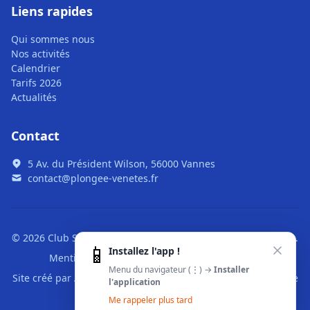
Liens rapides
Qui sommes nous
Nos activités
Calendrier
Tarifs 2026
Actualités
Contact
5 Av. du Président Wilson, 56000 Vannes
contact@plongee-venetes.fr
© 2026 Club Subaquatique des Vénètes. Tous droits réservés.
📱
Installez l'app !
Mentions légales
|
CGU
|
Confidentialité
Menu du navigateur (⋮) →
Installer
Site créé par
Alré Web
,
développeur web pour Vannes
,
voir le
l'application
projet
Me rappeler plus tard